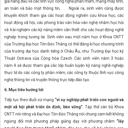
gia hàng đầu về các lĩnh vực công nghệ phần mềm, mạng máy tính,
an toàn và bảo mật thông tin, . . . Ngoài ra, sinh viên cũng được
khuyến khích tham gia các hoạt động nghiên cứu khoa học, các
hoạt động xã hội, các phong trào văn hóa-văn nghệ nhằm học hỏi
và trải nghiệm các kỹ năng mềm cần thiết cho các hoạt động nghề
nghiệp trong tương lai. Sinh viên sau một năm học ở Khoa CNTT
của Trường Đại học Tôn Đức Thắng có thể đăng kí học chương trình
của trường đại học danh tiếng ở Châu Âu, như Trường Đại học kỹ
Thuật Ostrava của Cộng hòa Czech. Các sinh viên năm 3 hoặc
năm 4 sẽ được tham gia các lớp huấn luyện kỹ năng nghề nghiệp
thực tế do các công ty phần mềm, các công ty thuộc lĩnh vực công
nghệ thông tin và truyền thông trực tiếp đào tạo.
6. Mục tiêu hướng tới
Tiếp tục theo đuổi sứ mạng
“vì sự nghiệp phát triển con người và
một xã hội phát triển ổn định, bền vững”
. Tập thể cán bộ Khoa
CNTT nói riêng và Đại học Tôn Đức Thắng nói chung cam kết không
ngừng đổi mới phương pháp giảng dạy với phương châm
“lấy