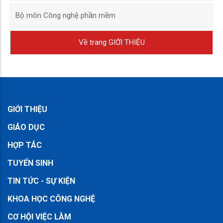
Bộ môn Công nghệ phần mềm
Về trang GIỚI THIỆU
GIỚI THIỆU
GIÁO DỤC
HỢP TÁC
TUYỂN SINH
TIN TỨC - SỰ KIỆN
KHOA HỌC CÔNG NGHỆ
CƠ HỘI VIỆC LÀM