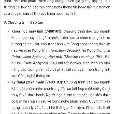
phát triển các phần mềm ứng dụng, tham gia giảng dạy tại các
trường đại học có đào tạo công nghệ thông tin hoặc tiếp tục nghiên
cứu chuyên sâu về lĩnh vực khoa học máy tính.
3. Chương trình đào tạo
Khoa học máy tính (7480101):
Chương trình đào tạo ngành
Khoa học máy tính gồm nhiều môn học tự chọn mang tính xu
hướng có nhu cầu cao trong lĩnh vực Công nghệ thông tin hiện
nay:
An toàn thông tin (Information Security), Hệ thống thông tin
(Information Systems), Học máy (Machine Learning), Phân tích
dữ liệu (Data Analytics).
Sau khi tốt nghiệp, sinh viên có khả
năng tiếp tục nghiên cứu và phát triển chuyên môn trong lĩnh
vực Công nghệ thông tin.
Kỹ thuật phần mềm (7480103):
Chương trình đào tạo ngành
Kỹ thuật phần mềm chú trọng đến sự kết hợp chặt chẽ giữa lý
thuyết và thực hành; Người học được cung cấp các kiến thức
cơ bản và chuyên sâu về Công nghệ phần mềm; Quy trình xây
dựng, quản lý và bảo trì hệ thống phần mềm; Phân tích, thiết
kế và quản lý các dự án phần mềm; Tổ chức thực hiện và quản