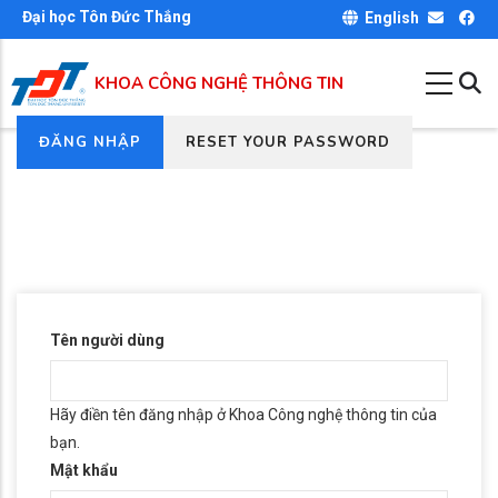
Nhảy
Đại học Tôn Đức Thắng
English
đến
nội
KHOA CÔNG NGHỆ THÔNG TIN
dung
(TAB
ĐĂNG NHẬP
RESET YOUR PASSWORD
Primary
HOẠT
tabs
ĐỘNG)
Tên người dùng
Hãy điền tên đăng nhập ở Khoa Công nghệ thông tin của
bạn.
Mật khẩu