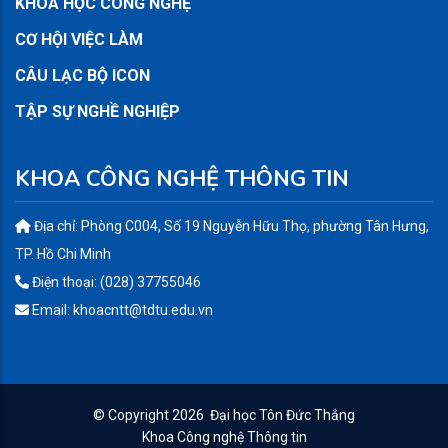
KHOA HỌC CÔNG NGHỆ
CƠ HỘI VIỆC LÀM
CÂU LẠC BỘ ICON
TẬP SỰ NGHỀ NGHIỆP
KHOA CÔNG NGHỆ THÔNG TIN
Địa chỉ: Phòng C004, Số 19 Nguyễn Hữu Thọ, phường Tân Hưng,
TP. Hồ Chi Minh
Điện thoại: (028) 37755046
Email: khoacntt@tdtu.edu.vn
© Copyright
2026
Đại học Tôn Đức Thắng
Khoa Công nghệ Thông tin